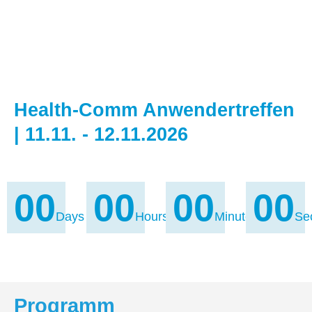
Health-Comm Anwendertreffen
| 11.11. - 12.11.2026
00
00
00
00
Days
Hours
Minutes
Se
Programm