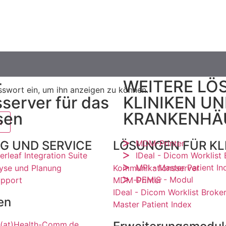
r
WEITERE LÖ
asswort ein, um ihn anzeigen zu können.
server für das
KLINIKEN U
sen
KRANKENHÄ
MDM-Printer
G UND SERVICE
LÖSUNGEN FÜR KL
rleaf Integration Suite
IDeal - Dicom Worklist 
MPI - Master Patient In
lyse und Planung
Kommunikationsserver
DEMIS - Modul
upport
MDM-Printer
IDeal - Dicom Worklist Broke
en
Master Patient Index
(at)Health-Comm.de