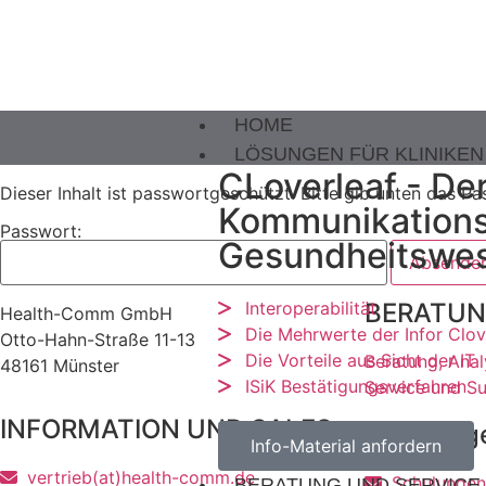
HOME
LÖSUNGEN FÜR KLINIKEN
CLoverleaf - De
Dieser Inhalt ist passwortgeschützt. Bitte gib unten das P
Kommunikations
Passwort:
Gesundheitswe
Interoperabilität
BERATUN
Health-Comm GmbH
Die Mehrwerte der Infor Clove
Otto-Hahn-Straße 11-13
Die Vorteile aus Sicht der IT
Beratung, Ana
48161 Münster
ISiK Bestätigungsverfahren
Service und S
INFORMATION UND SALES
Schulung
Info-Material anfordern
vertrieb(at)health-comm.de
Schulungen
BERATUNG UND SERVICE