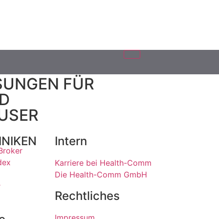
SUNGEN FÜR
ND
USER
INIKEN
Intern
Broker
dex
Karriere bei Health-Comm
Die Health-Comm GmbH
r
Rechtliches
Impressum