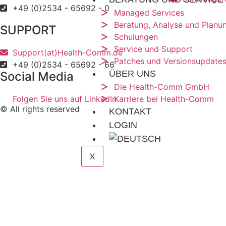
+49 (0)2534 - 65692 - 0
Managed Services
Beratung, Analyse und Planu
SUPPORT
Schulungen
Service und Support
Support(at)Health-Comm.de
Patches und Versionsupdate
+49 (0)2534 - 65692 - 66
ÜBER UNS
Social Media
Die Health-Comm GmbH
Folgen Sie uns auf LinkedIn
Karriere bei Health-Comm
© All rights reserved
KONTAKT
LOGIN
X