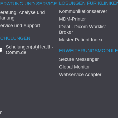
LÖSUNGEN FÜR KLINIKE
BERATUNG UND SERVICE
Kommunikationsserver
eratung, Analyse und
lanung
MDM-Printer
ervice und Support
IDeal - Dicom Worklist
Broker
SCHULUNGEN
Master Patient Index
Schulungen(at)Health-
ERWEITERUNGSMODULE
Comm.de
Secure Messenger
Global Monitor
Webservice Adapter
In