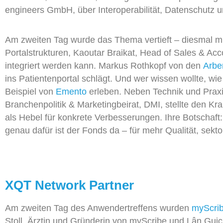
engineers GmbH,
über Interoperabilität, Datenschutz 
Am zweiten Tag wurde das Thema vertieft – diesmal mit
Portalstrukturen,
Kaoutar
Braikat
, Head
of
Sales & Acc
integriert werden kann. Markus Rothkopf von den
Arbe
ins Patientenportal schlägt
.
Und wer wissen wollte, wie V
Beispiel von
Emento
erleben.
N
eben Technik und Prax
Branchenpolitik & Marketingbeirat, DMI,
stellte den Kr
als Hebel für konkrete Verbesserungen. Ihre Botschaft:
genau dafür ist der Fonds da – für mehr Qualität, sekt
XQT Network Partner
Am zweiten Tag des Anwendertreffens wurden
myScri
Stoll, Ärztin und Gründerin von myScribe und Lân Gu