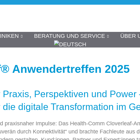
INIKEN
BERATUNG UND SERVICE
ÜBER 
f® Anwendertreffen 2025
r Praxis, Perspektiven und Power 
die digitale Transformation im 
nd praxisnaher Impulse: Das Health-
Comm
Cloverleaf
-An
uverän durch Konnektivität“ und brachte Fachleute au
ondern gestalten.
Kund
:
innen
, Partner und
Expert
:
innen
t