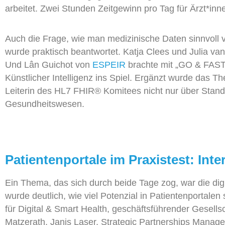
arbeitet. Zwei Stunden Zeitgewinn pro Tag für
Ärzt*
inn
Auch die Frage, wie man medizinische Daten sinnvoll vi
wurde praktisch beantwortet. Katja Clees und
Julia va
Und
Lân
Guichot
von
ESPEIR
brachte mit „GO & FAS
Künstlicher Intelligenz
ins Spiel. Ergänzt wurde das T
Leiterin des HL7 FHIR® Komitees nicht nur über Stand
Gesundheitswesen.
Patientenportale im Praxistest: Int
Ein Thema, das sich durch beide Tage zog, war die di
wurde deutlich, wie viel Potenzial in Patientenportalen
für Digital &
Smart Health, geschäftsführender Gesells
Matzerath, Janis Laser
,
Strategic Partnerships Manage