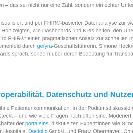
en
– das
sei
nicht nur eine Zahl, sondern ein echter Unter
sualisiert
und
per FHIR
®
-basierter Datenanal
yse zur w
n Holt
zeigten, wie Dashboards und KPIs helfen, den Über
T
to
FHIR®“ einen pragmatischen Ansatz zur schnellen In
hemenfeld durch
gefyra
-Geschäftsführerin,
Simone Heckma
ards sprach, sondern über deren Bedeutung für Transpa
eroperabilität, Datenschutz und Nutze
gitale Patientenkommunikation. In der Podiumsdiskussio
 steckt – und wie viele Fragen noch offen sind. Moderier
chafter der
portaleins
,
diskutierten
Expert*
innen
wie Simo
r Hospitals,
Doctolib
GmbH,
und Franz
Obermayer
,
Chi