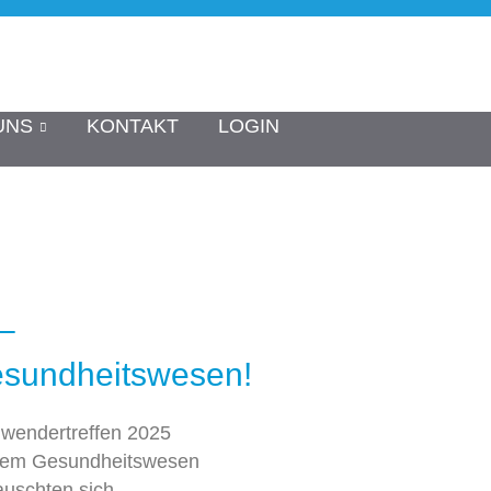
UNS
KONTAKT
LOGIN
–
Gesundheitswesen!
wendertreffen 2025
s dem Gesundheitswesen
auschten sich