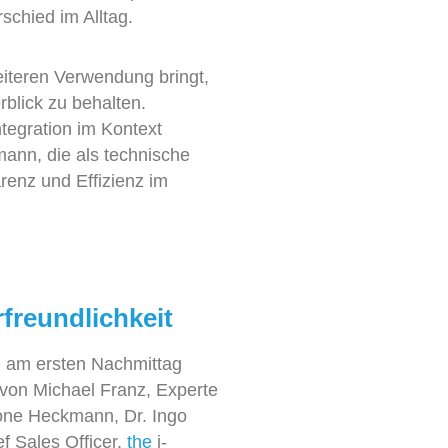
schied im Alltag.
eiteren Verwendung bringt
,
blick zu behalten.
tegration
im Kontext
nn, die als technische
renz und Effizienz im
rfreundlichkeit
n am ersten Nachmittag
t von Michael Franz
,
Experte
ne Heckmann, Dr. Ingo
ef
Sales Officer,
the
i-