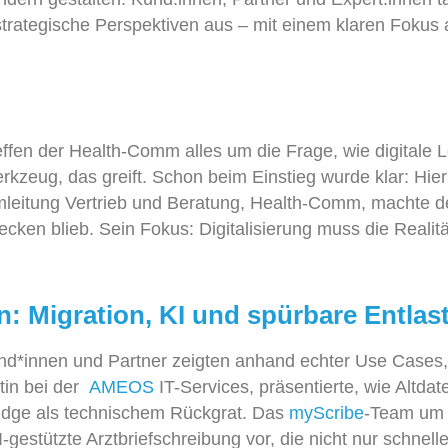
rategische Perspektiven aus – mit einem klaren Fokus au
ffen der Health-
Comm
alles um die Frage, wie digitale 
Werkzeug, das greift. Schon beim Einstieg wurde klar: Hi
leitung Vertrieb und Beratung, Health-
Comm
,
machte de
tecken blieb. Sein
Fokus
: Digitalisierung muss die Realit
: Migration, KI und spürbare Entlast
nd*
innen
und Partner zeigten anhand echter Use Cases,
tin
bei
der
AMEOS
IT-Services,
präsentierte, wie Altda
idge als technischem Rückgrat. Das
myScribe
-Team um
I-gestützte Arztbriefschreibung vor, die nicht nur schnel