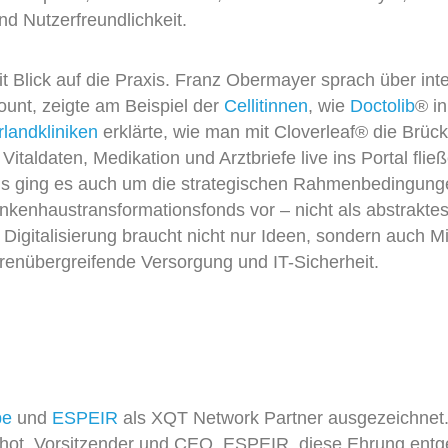
und Nutzerfreundlichkeit.
 Blick auf die Praxis. Franz Obermayer sprach über int
ount,
zeigte am Beispiel der
Cellitinnen
, wie
Doctolib
® i
rlandkliniken
erklärte, wie man mit
Cloverleaf
® die Brüc
italdaten, Medikation und Arztbriefe live ins Portal flie
is ging es auch um die strategischen Rahmenbedingunge
ankenhaustransformationsfonds vor – nicht als abstrakte
 Digitalisierung braucht nicht nur Ideen, sondern auch M
orenübergreifende Versorgung und IT-Sicherheit.
be
und
ESPEIR
als XQT Network Partner ausgezeichnet. 
ichot, Vorsitzender und CEO, ESPEIR, diese Ehrung entg